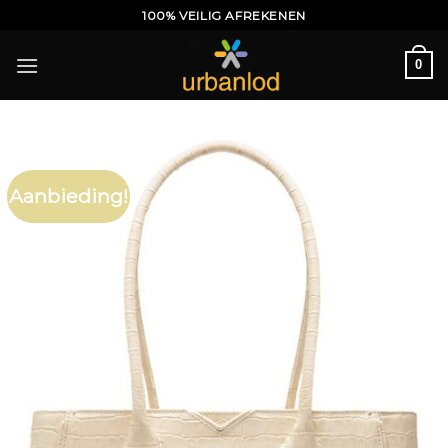
Ga
100% VEILIG AFREKENEN
naar
inhoud
0
Aanbieding!