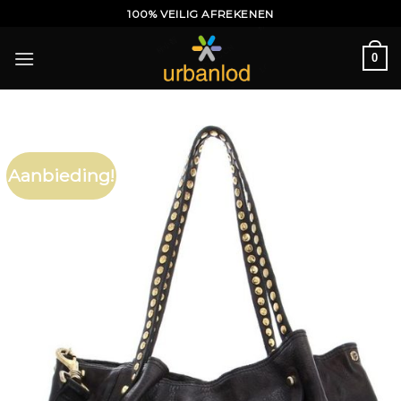
Ga
100% VEILIG AFREKENEN
naar
inhoud
0
Aanbieding!