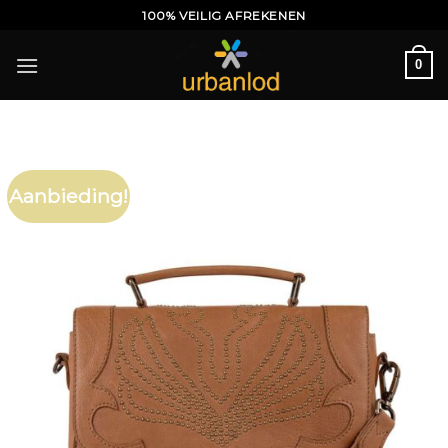
Ga
100% VEILIG AFREKENEN
naar
inhoud
0
Aanbieding!