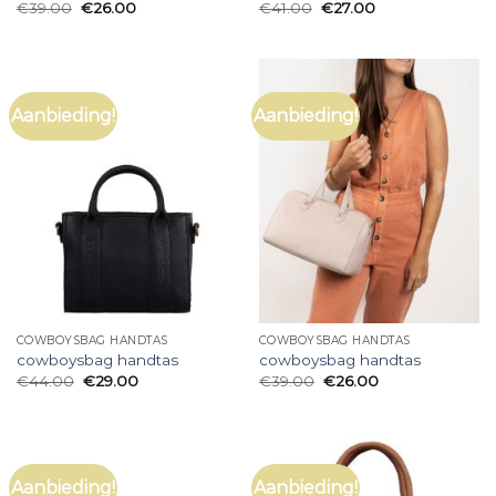
€
39.00
€
26.00
€
41.00
€
27.00
Aanbieding!
Aanbieding!
COWBOYSBAG HANDTAS
COWBOYSBAG HANDTAS
cowboysbag handtas
cowboysbag handtas
€
44.00
€
29.00
€
39.00
€
26.00
Aanbieding!
Aanbieding!