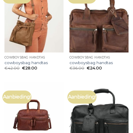
COWBOYSBAG HANDTAS
COWBOYSBAG HANDTAS
cowboysbag handtas
cowboysbag handtas
€
42.00
€
28.00
€
36.00
€
24.00
Aanbieding!
Aanbieding!