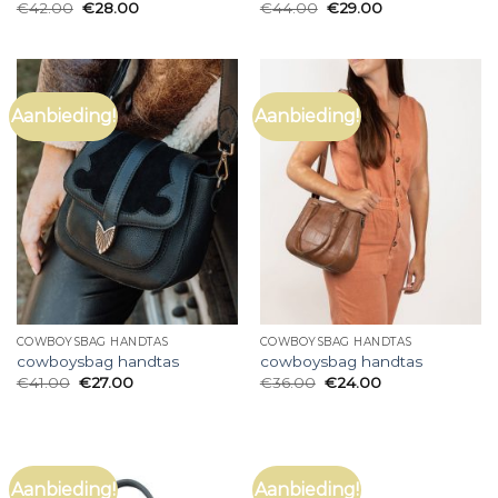
€
42.00
€
28.00
€
44.00
€
29.00
Aanbieding!
Aanbieding!
COWBOYSBAG HANDTAS
COWBOYSBAG HANDTAS
cowboysbag handtas
cowboysbag handtas
€
41.00
€
27.00
€
36.00
€
24.00
Aanbieding!
Aanbieding!