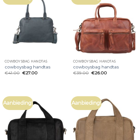
COWBOYSBAG HANDTAS
COWBOYSBAG HANDTAS
cowboysbag handtas
cowboysbag handtas
€
41.00
€
27.00
€
39.00
€
26.00
Aanbieding!
Aanbieding!