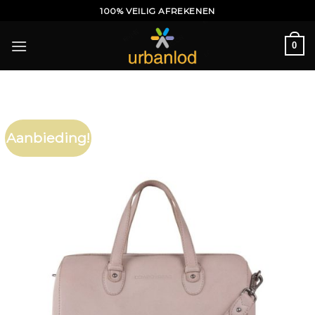
Ga
100% VEILIG AFREKENEN
naar
inhoud
0
Aanbieding!