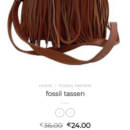
HOME
/
FOSSIL TASSEN
fossil tassen
36.00
24.00
€
€