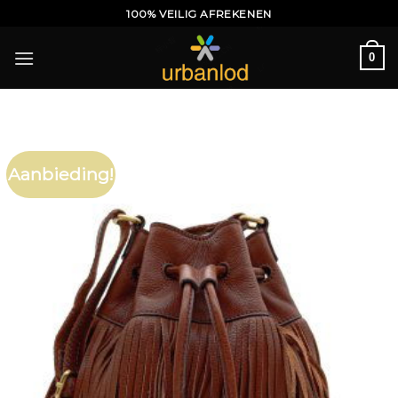
Ga
100% VEILIG AFREKENEN
naar
inhoud
0
Aanbieding!