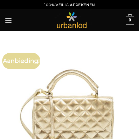
Ga
100% VEILIG AFREKENEN
naar
inhoud
0
Aanbieding!