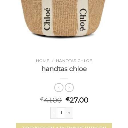
HOME
/
HANDTAS CHLOE
handtas chloe
41.00
27.00
€
€
handtas chloe aantal