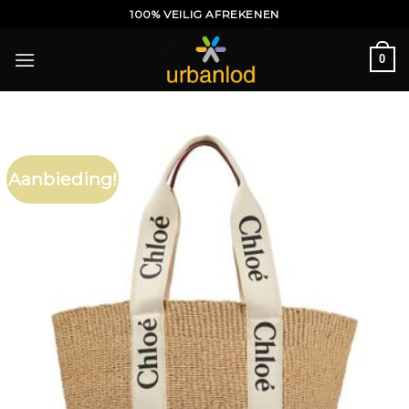
Ga
100% VEILIG AFREKENEN
naar
inhoud
0
Aanbieding!