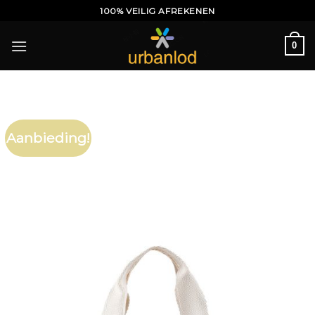
Ga
100% VEILIG AFREKENEN
naar
inhoud
0
Aanbieding!