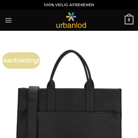
Ga
100% VEILIG AFREKENEN
naar
inhoud
0
Aanbieding!