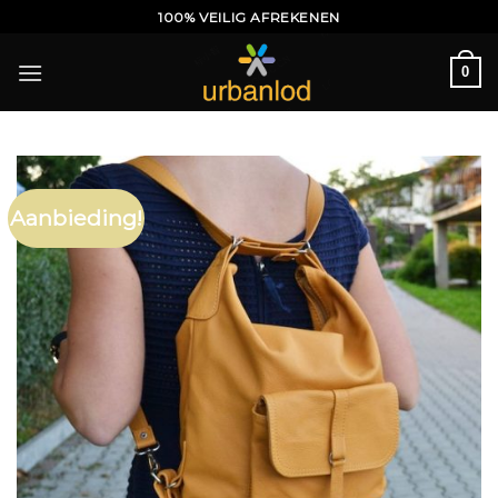
Ga
100% VEILIG AFREKENEN
naar
inhoud
0
Aanbieding!