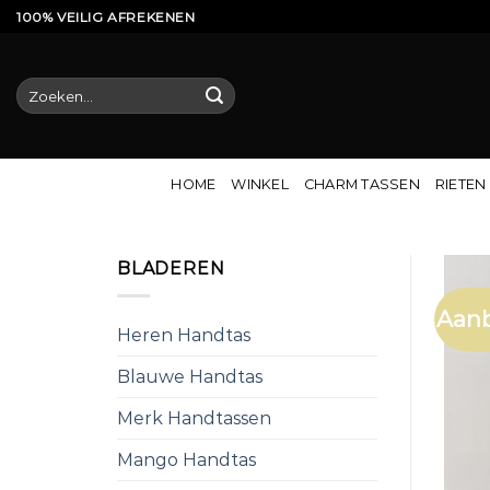
Ga
100% VEILIG AFREKENEN
naar
inhoud
Zoeken
naar:
HOME
WINKEL
CHARM TASSEN
RIETEN
BLADEREN
Aanb
Heren Handtas
Blauwe Handtas
Merk Handtassen
Mango Handtas