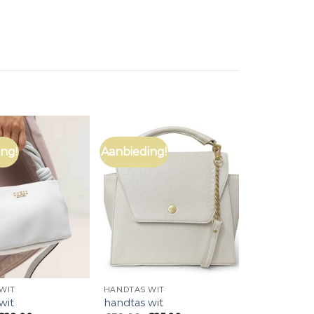
ng!
Aanbieding!
WIT
HANDTAS WIT
wit
handtas wit