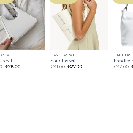
AS WIT
HANDTAS WIT
HANDTAS 
as wit
handtas wit
handtas 
00
€
28.00
€
41.00
€
27.00
€
42.00