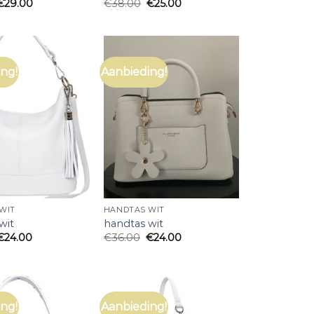
€
29.00
€
38.00
€
25.00
ng!
Aanbieding!
WIT
HANDTAS WIT
wit
handtas wit
€
24.00
€
36.00
€
24.00
ng!
Aanbieding!