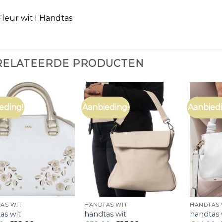
leur wit I Handtas
RELATEERDE PRODUCTEN
eding!
Aanbieding!
Aanbiedi
AS WIT
HANDTAS WIT
HANDTAS 
as wit
handtas wit
handtas 