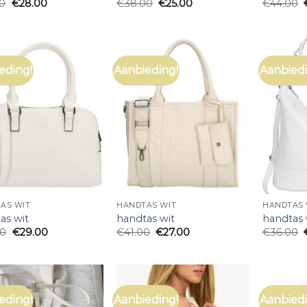
00
€
28.00
€
38.00
€
25.00
€
44.00
eding!
Aanbieding!
Aanbiedi
AS WIT
HANDTAS WIT
HANDTAS 
as wit
handtas wit
handtas 
00
€
29.00
€
41.00
€
27.00
€
36.00
eding!
Aanbieding!
Aanbiedi