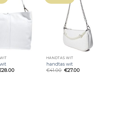
WIT
HANDTAS WIT
wit
handtas wit
€
28.00
€
41.00
€
27.00