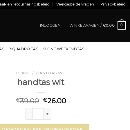
al- en retourneringsbeleid
Veelgestelde vragen
Privacybeleid
0
INLOGGEN
WINKELWAGEN /
€
0.00
TAS
PIQUADRO TAS
KLEINE WEEKENDTAS
HOME
/
HANDTAS WIT
handtas wit
39.00
26.00
€
€
handtas wit aantal
TOEVOEGEN AAN WINKELWAGEN