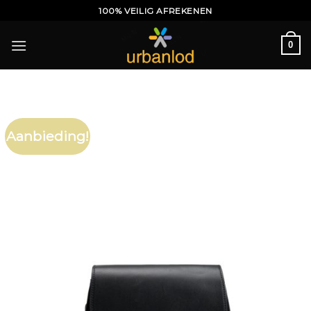
Ga
100% VEILIG AFREKENEN
naar
inhoud
0
Aanbieding!