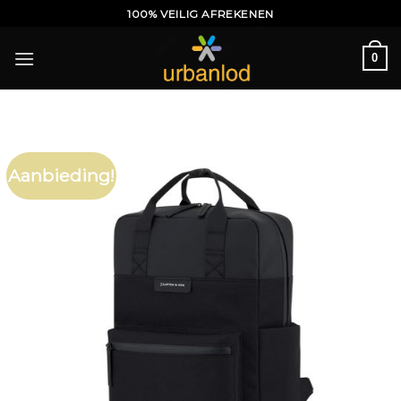
Ga
100% VEILIG AFREKENEN
naar
inhoud
0
Aanbieding!