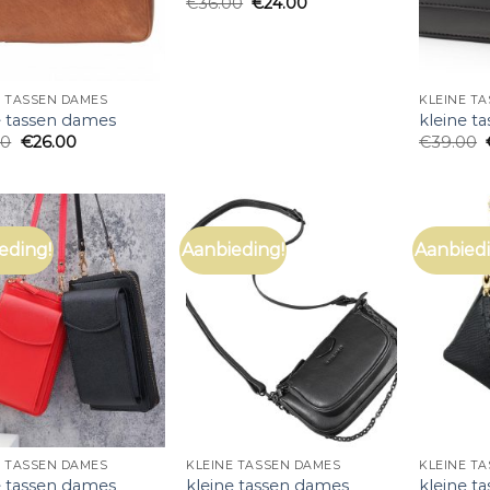
€
36.00
€
24.00
E TASSEN DAMES
KLEINE T
e tassen dames
kleine t
00
€
26.00
€
39.00
eding!
Aanbieding!
Aanbiedi
E TASSEN DAMES
KLEINE TASSEN DAMES
KLEINE T
e tassen dames
kleine tassen dames
kleine t