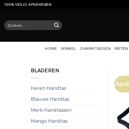
Ga
100% VEILIG AFREKENEN
naar
inhoud
Zoeken
naar:
HOME
WINKEL
CHARM TASSEN
RIETEN
BLADEREN
Aanb
Heren Handtas
Blauwe Handtas
Merk Handtassen
Mango Handtas