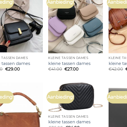
eding!
Aanbieding!
Aanbiedi
E TASSEN DAMES
KLEINE TASSEN DAMES
KLEINE T
e tassen dames
kleine tassen dames
kleine t
00
€
29.00
€
41.00
€
27.00
€
42.00
eding!
Aanbieding!
Aanbiedi
KLEINE TASSEN DAMES
kleine tassen dames