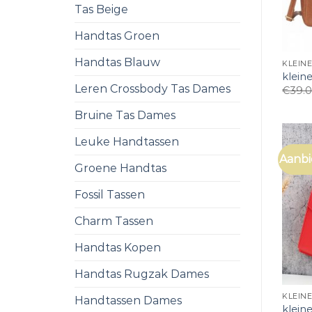
Tas Beige
Handtas Groen
Handtas Blauw
KLEIN
klein
Leren Crossbody Tas Dames
€
39.
Bruine Tas Dames
Leuke Handtassen
Aanbi
Groene Handtas
Fossil Tassen
Charm Tassen
Handtas Kopen
Handtas Rugzak Dames
KLEIN
Handtassen Dames
klein