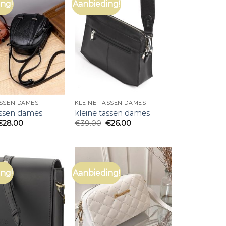
ng!
Aanbieding!
ASSEN DAMES
KLEINE TASSEN DAMES
assen dames
kleine tassen dames
€
28.00
€
39.00
€
26.00
ng!
Aanbieding!