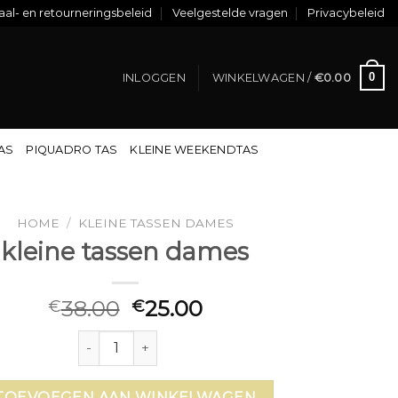
al- en retourneringsbeleid
Veelgestelde vragen
Privacybeleid
0
INLOGGEN
WINKELWAGEN /
€
0.00
TAS
PIQUADRO TAS
KLEINE WEEKENDTAS
HOME
/
KLEINE TASSEN DAMES
kleine tassen dames
38.00
25.00
€
€
kleine tassen dames aantal
TOEVOEGEN AAN WINKELWAGEN