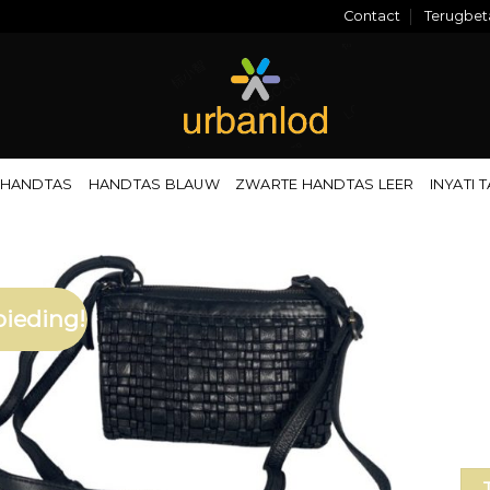
Contact
Terugbeta
 HANDTAS
HANDTAS BLAUW
ZWARTE HANDTAS LEER
INYATI 
ieding!