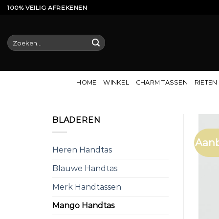
Ga
100% VEILIG AFREKENEN
naar
inhoud
Zoeken
naar:
HOME
WINKEL
CHARM TASSEN
RIETEN
BLADEREN
Aanb
Heren Handtas
Blauwe Handtas
Merk Handtassen
Mango Handtas