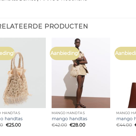
RELATEERDE PRODUCTEN
eding!
Aanbieding!
Aanbiedi
 HANDTAS
MANGO HANDTAS
MANGO H
o handtas
mango handtas
mango h
00
€
25.00
€
42.00
€
28.00
€
44.00