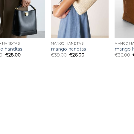
 HANDTAS
MANGO HANDTAS
MANGO H
o handtas
mango handtas
mango h
00
€
28.00
€
39.00
€
26.00
€
36.00