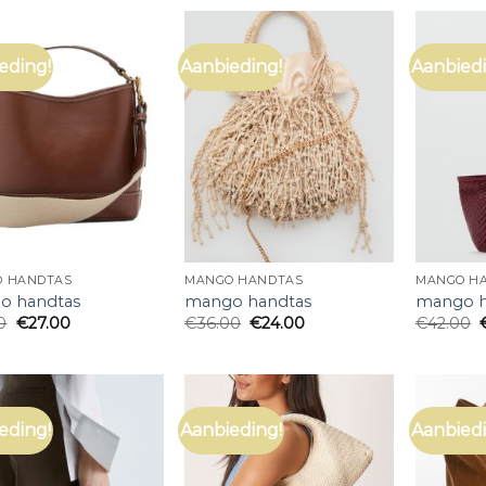
eding!
Aanbieding!
Aanbiedi
 HANDTAS
MANGO HANDTAS
MANGO H
o handtas
mango handtas
mango h
0
€
27.00
€
36.00
€
24.00
€
42.00
eding!
Aanbieding!
Aanbiedi