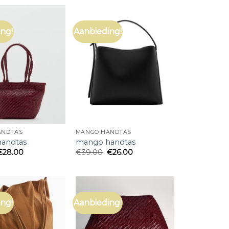
ng!
Aanbieding!
ANDTAS
MANGO HANDTAS
andtas
mango handtas
€
28.00
€
39.00
€
26.00
ng!
Aanbieding!