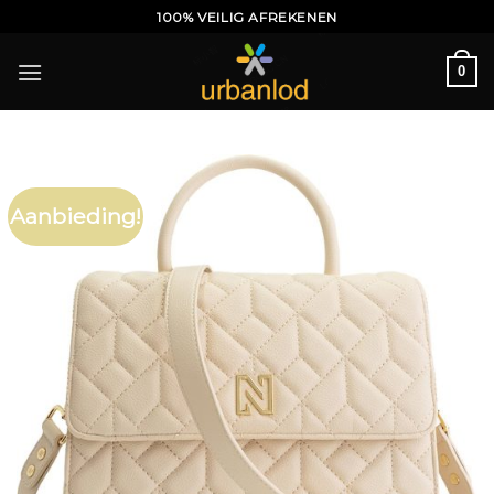
Ga
100% VEILIG AFREKENEN
naar
inhoud
0
Aanbieding!