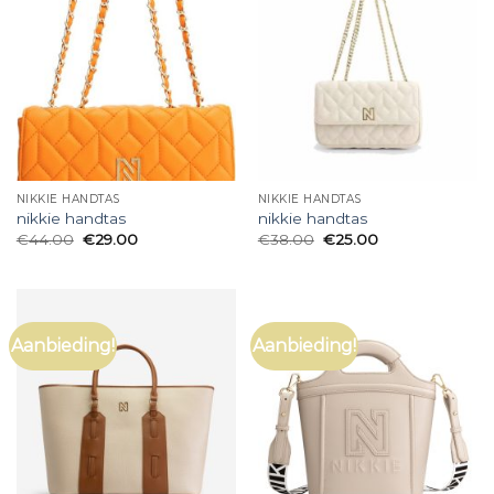
NIKKIE HANDTAS
NIKKIE HANDTAS
nikkie handtas
nikkie handtas
€
44.00
€
29.00
€
38.00
€
25.00
Aanbieding!
Aanbieding!