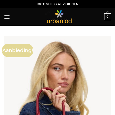
Ga
100% VEILIG AFREKENEN
naar
inhoud
0
Aanbieding!