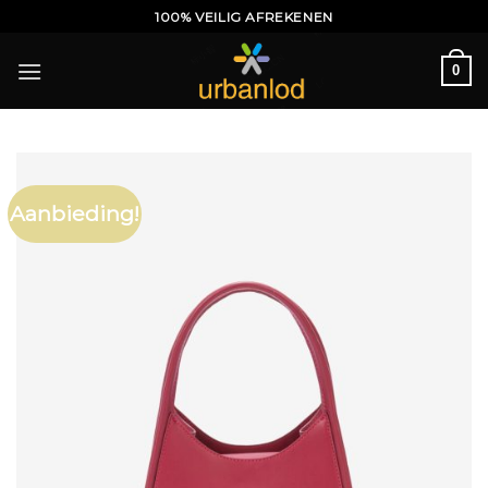
Ga
100% VEILIG AFREKENEN
naar
inhoud
0
Aanbieding!