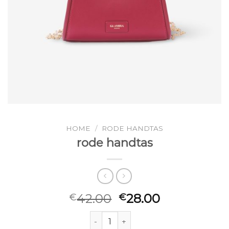
HOME
/
RODE HANDTAS
rode handtas
42.00
28.00
€
€
rode handtas aantal