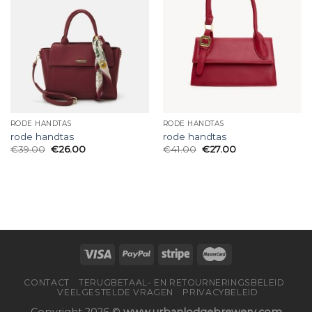
RODE HANDTAS
RODE HANDTAS
rode handtas
rode handtas
€
39.00
€
26.00
€
41.00
€
27.00
CONTACT
TERUGBETAAL- EN RETOURNERINGSBELEID
VEELGESTELDE VRAGEN
PRIVACYBELEID
Copyright 2026 ©
www.urbanlodgebrewery.com