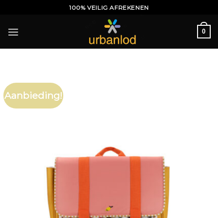
Ga
100% VEILIG AFREKENEN
naar
inhoud
0
Aanbieding!