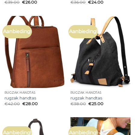
€
39.00
€
26.00
€
36.00
€
24.00
Aanbieding!
Aanbieding!
RUGZAK HANDTAS
RUGZAK HANDTAS
rugzak handtas
rugzak handtas
€
42.00
€
28.00
€
38.00
€
25.00
Aanbieding!
Aanbieding!