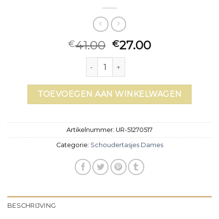
41.00
27.00
€
€
schoudertasjes dames aantal
TOEVOEGEN AAN WINKELWAGEN
Artikelnummer:
UR-51270517
Categorie:
Schoudertasjes Dames
BESCHRIJVING