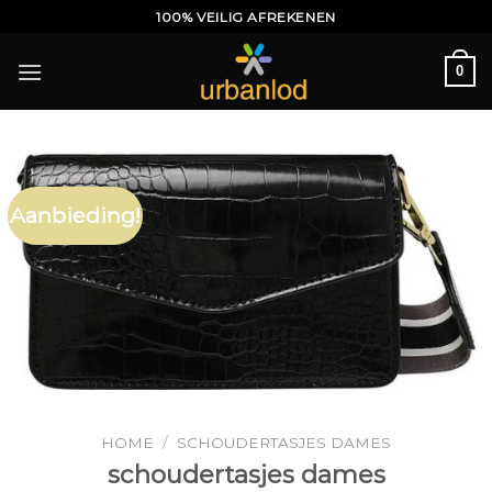
Ga
100% VEILIG AFREKENEN
naar
inhoud
0
Aanbieding!
HOME
/
SCHOUDERTASJES DAMES
schoudertasjes dames