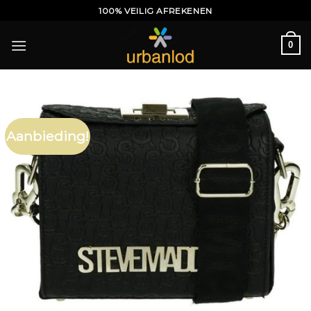
Ga
100% VEILIG AFREKENEN
naar
inhoud
0
Aanbieding!