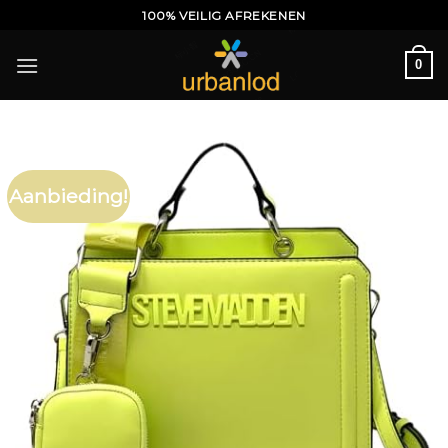
Ga
100% VEILIG AFREKENEN
naar
inhoud
0
Aanbieding!