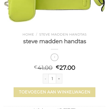
HOME
/
STEVE MADDEN HANDTAS
steve madden handtas
41.00
27.00
€
€
steve madden handtas aantal
TOEVOEGEN AAN WINKELWAGEN