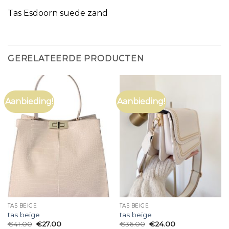
Tas Esdoorn suede zand
GERELATEERDE PRODUCTEN
Aanbieding!
Aanbieding!
TAS BEIGE
TAS BEIGE
tas beige
tas beige
€
41.00
€
27.00
€
36.00
€
24.00