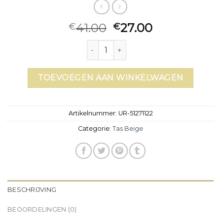
41.00
27.00
€
€
tas beige aantal
TOEVOEGEN AAN WINKELWAGEN
Artikelnummer:
UR-51271122
Categorie:
Tas Beige
BESCHRIJVING
BEOORDELINGEN (0)