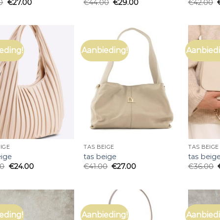
0
€
27.00
€
44.00
€
29.00
€
42.00
eding!
Aanbieding!
Aanbiedi
IGE
TAS BEIGE
TAS BEIGE
eige
tas beige
tas beig
00
€
24.00
€
41.00
€
27.00
€
36.00
eding!
Aanbieding!
Aanbiedi