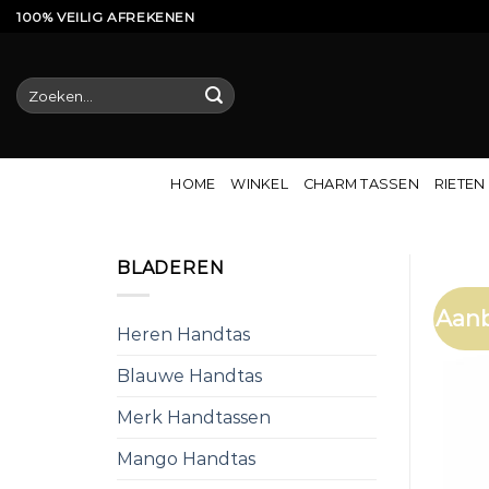
Ga
100% VEILIG AFREKENEN
naar
inhoud
Zoeken
naar:
HOME
WINKEL
CHARM TASSEN
RIETEN
BLADEREN
Aanb
Heren Handtas
Blauwe Handtas
Merk Handtassen
Mango Handtas