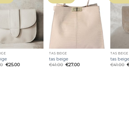
IGE
TAS BEIGE
TAS BEIGE
eige
tas beige
tas beig
00
€
25.00
€
41.00
€
27.00
€
41.00