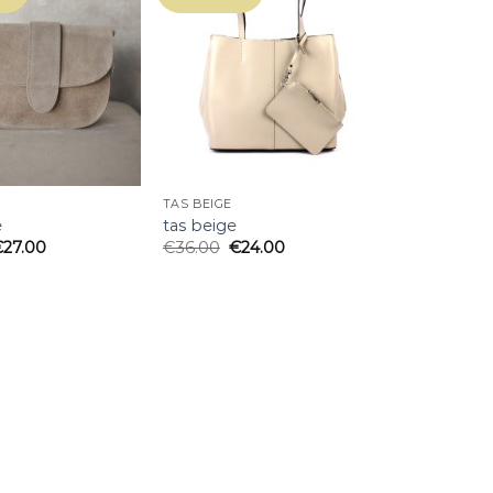
TAS BEIGE
e
tas beige
€
27.00
€
36.00
€
24.00