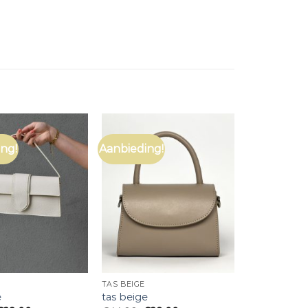
ng!
Aanbieding!
TAS BEIGE
e
tas beige