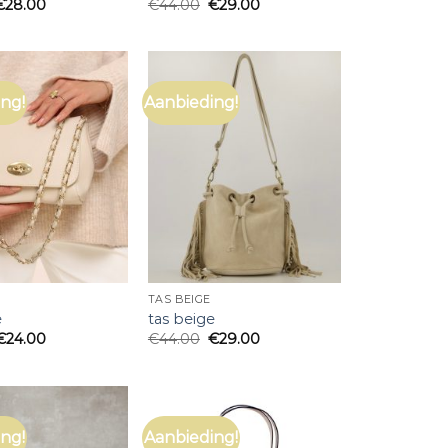
€
28.00
€
44.00
€
29.00
ng!
Aanbieding!
TAS BEIGE
e
tas beige
€
24.00
€
44.00
€
29.00
ng!
Aanbieding!