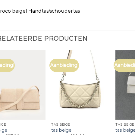
Croco beigeI Handtas/schoudertas
RELATEERDE PRODUCTEN
eding!
Aanbieding!
Aanbiedi
IGE
TAS BEIGE
TAS BEIGE
eige
tas beige
tas beig