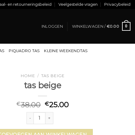
al- en retourneringsbeleid
Veelgestelde vragen
Privacybeleid
0
INLOGGEN
WINKELWAGEN /
€
0.00
TAS
PIQUADRO TAS
KLEINE WEEKENDTAS
HOME
/
TAS BEIGE
tas beige
38.00
25.00
€
€
tas beige aantal
TOEVOEGEN AAN WINKELWAGEN