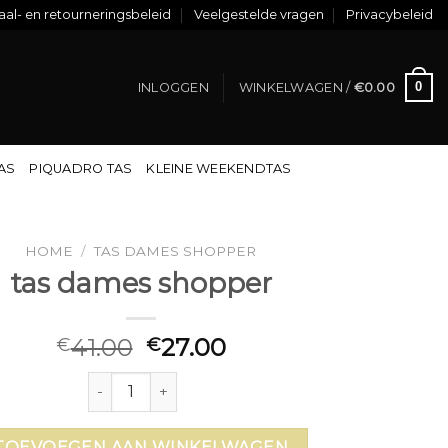
al- en retourneringsbeleid
Veelgestelde vragen
Privacybeleid
0
INLOGGEN
WINKELWAGEN /
€
0.00
TAS
PIQUADRO TAS
KLEINE WEEKENDTAS
HOME
/
TAS DAMES SHOPPER
tas dames shopper
41.00
27.00
€
€
tas dames shopper aantal
TOEVOEGEN AAN WINKELWAGEN