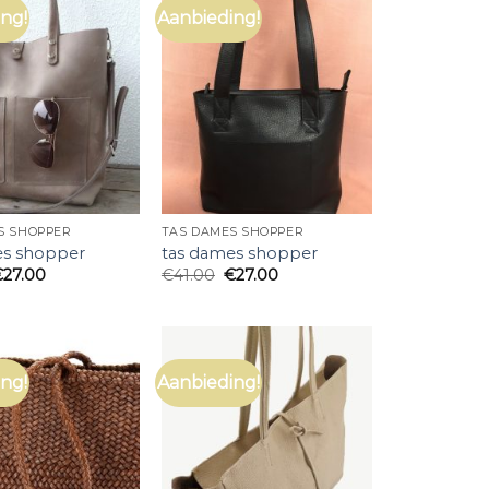
ng!
Aanbieding!
S SHOPPER
TAS DAMES SHOPPER
es shopper
tas dames shopper
€
27.00
€
41.00
€
27.00
ng!
Aanbieding!