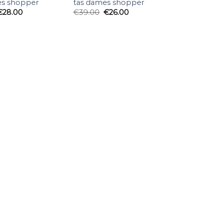
es shopper
tas dames shopper
€
28.00
€
39.00
€
26.00