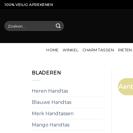
Ga
100% VEILIG AFREKENEN
naar
inhoud
Zoeken
naar:
HOME
WINKEL
CHARM TASSEN
RIETEN
BLADEREN
Aanb
Heren Handtas
Blauwe Handtas
Merk Handtassen
Mango Handtas