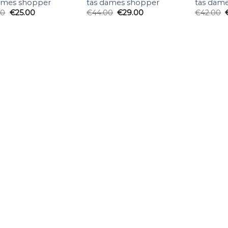
ames shopper
tas dames shopper
tas dam
00
€
25.00
€
44.00
€
29.00
€
42.00