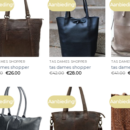
eding!
Aanbieding!
Aanbiedi
AMES SHOPPER
TAS DAMES SHOPPER
TAS DAME
ames shopper
tas dames shopper
tas dam
00
€
26.00
€
42.00
€
28.00
€
41.00
eding!
Aanbieding!
Aanbiedi