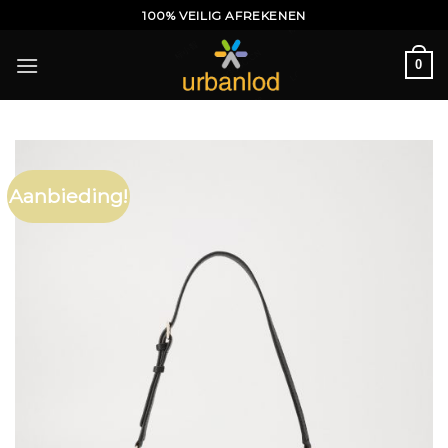
Ga
100% VEILIG AFREKENEN
naar
inhoud
0
Aanbieding!