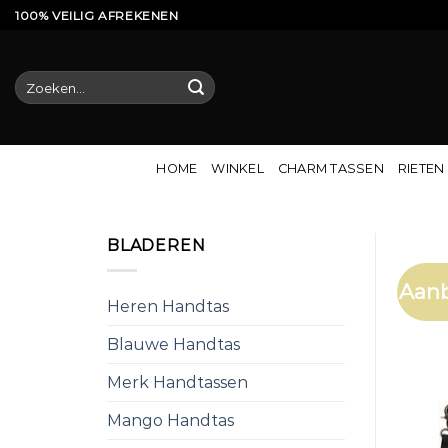
Ga
100% VEILIG AFREKENEN
naar
inhoud
Zoeken
naar:
HOME
WINKEL
CHARM TASSEN
RIETEN
BLADEREN
Aanb
Heren Handtas
Blauwe Handtas
Merk Handtassen
Mango Handtas