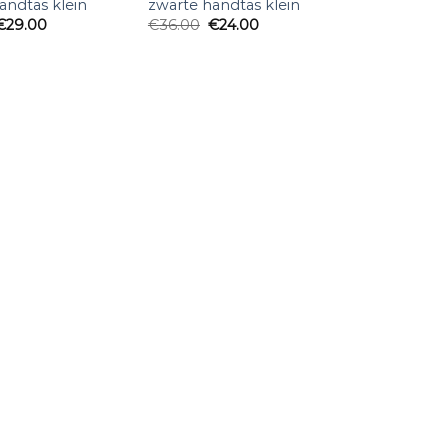
andtas klein
zwarte handtas klein
€
29.00
€
36.00
€
24.00