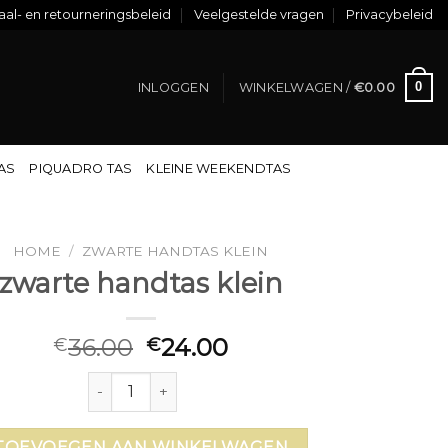
al- en retourneringsbeleid
Veelgestelde vragen
Privacybeleid
0
INLOGGEN
WINKELWAGEN /
€
0.00
TAS
PIQUADRO TAS
KLEINE WEEKENDTAS
HOME
/
ZWARTE HANDTAS KLEIN
zwarte handtas klein
36.00
24.00
€
€
zwarte handtas klein aantal
TOEVOEGEN AAN WINKELWAGEN