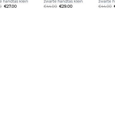
e handtas klein
zwarte handtas klein
zwarte h
0
€
27.00
€
44.00
€
29.00
€
44.00