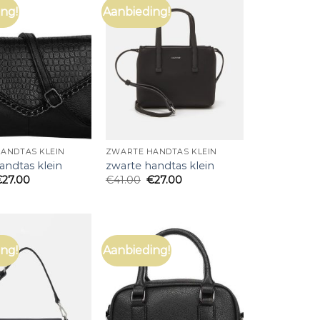
ng!
Aanbieding!
ANDTAS KLEIN
ZWARTE HANDTAS KLEIN
andtas klein
zwarte handtas klein
€
27.00
€
41.00
€
27.00
ng!
Aanbieding!