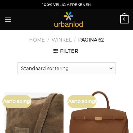
Ga
100% VEILIG AFREKENEN
naar
inhoud
0
HOME
/
WINKEL
/
PAGINA 62
FILTER
Aanbieding!
Aanbieding!