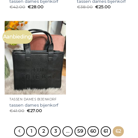
tassen dames bijenkorf
tassen dames bijenkorf
€
42.00
€
28.00
€
38.00
€
25.00
Aanbieding!
TASSEN DAMES BIJENKORF
tassen dames bijenkorf
€
41.00
€
27.00
1
2
3
…
59
60
61
62