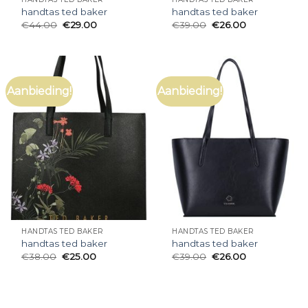
handtas ted baker
handtas ted baker
€
44.00
€
29.00
€
39.00
€
26.00
Aanbieding!
Aanbieding!
HANDTAS TED BAKER
HANDTAS TED BAKER
handtas ted baker
handtas ted baker
€
38.00
€
25.00
€
39.00
€
26.00