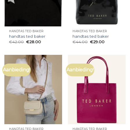
HANDTAS TED BAKER
HANDTAS TED BAKER
handtas ted baker
handtas ted baker
€
42.00
€
28.00
€
44.00
€
29.00
Aanbieding!
Aanbieding!
HANDTAS TED BAKER
HANDTAS TED BAKER