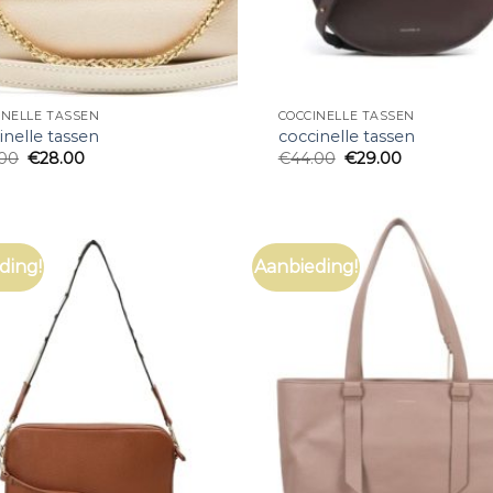
INELLE TASSEN
COCCINELLE TASSEN
inelle tassen
coccinelle tassen
.00
€
28.00
€
44.00
€
29.00
ding!
Aanbieding!