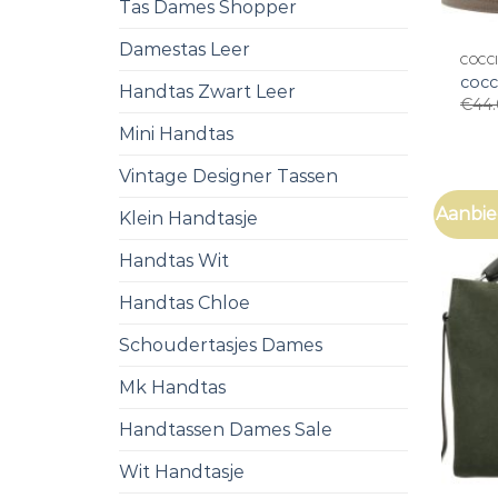
Tas Dames Shopper
Damestas Leer
COCC
cocc
Handtas Zwart Leer
€
44
Mini Handtas
Vintage Designer Tassen
Aanbie
Klein Handtasje
Handtas Wit
Handtas Chloe
Schoudertasjes Dames
Mk Handtas
Handtassen Dames Sale
Wit Handtasje