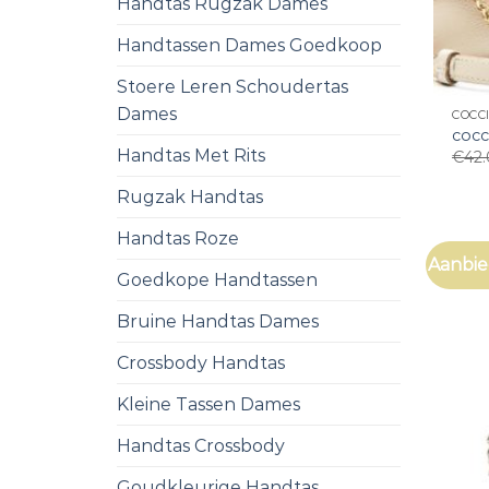
Handtas Rugzak Dames
Handtassen Dames Goedkoop
Stoere Leren Schoudertas
Dames
COCC
cocc
Handtas Met Rits
€
42
Rugzak Handtas
Handtas Roze
Aanbie
Goedkope Handtassen
Bruine Handtas Dames
Crossbody Handtas
Kleine Tassen Dames
Handtas Crossbody
Goudkleurige Handtas