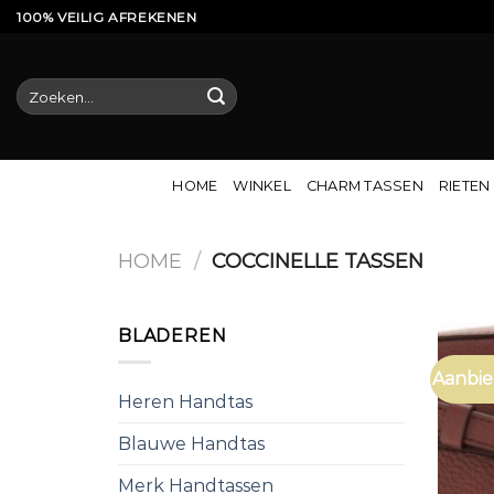
Ga
100% VEILIG AFREKENEN
naar
inhoud
Zoeken
naar:
HOME
WINKEL
CHARM TASSEN
RIETEN
HOME
/
COCCINELLE TASSEN
BLADEREN
Aanbie
Heren Handtas
Blauwe Handtas
Merk Handtassen