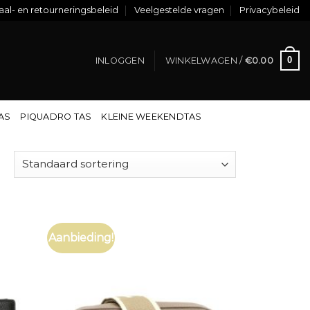
al- en retourneringsbeleid
Veelgestelde vragen
Privacybeleid
0
INLOGGEN
WINKELWAGEN /
€
0.00
TAS
PIQUADRO TAS
KLEINE WEEKENDTAS
Aanbieding!