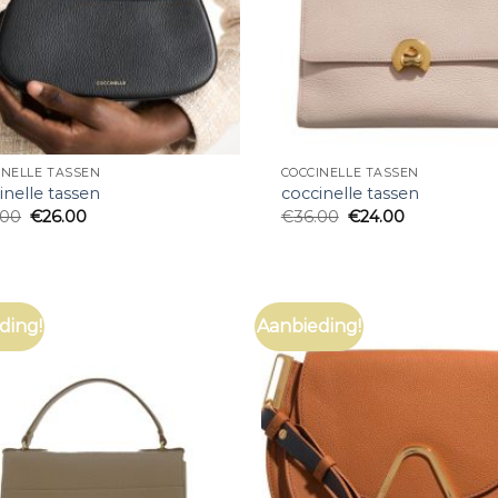
INELLE TASSEN
COCCINELLE TASSEN
inelle tassen
coccinelle tassen
.00
€
26.00
€
36.00
€
24.00
ding!
Aanbieding!