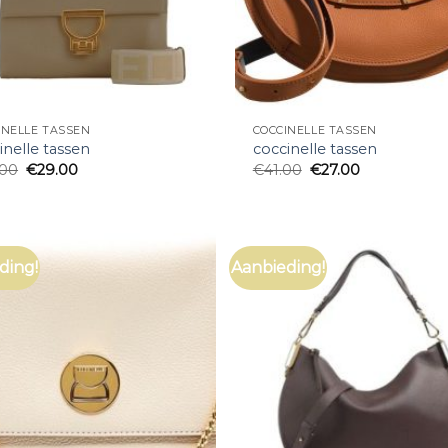
INELLE TASSEN
COCCINELLE TASSEN
inelle tassen
coccinelle tassen
.00
€
29.00
€
41.00
€
27.00
ding!
Aanbieding!