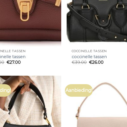
INELLE TASSEN
COCCINELLE TASSEN
inelle tassen
coccinelle tassen
00
€
27.00
€
39.00
€
26.00
ding!
Aanbieding!