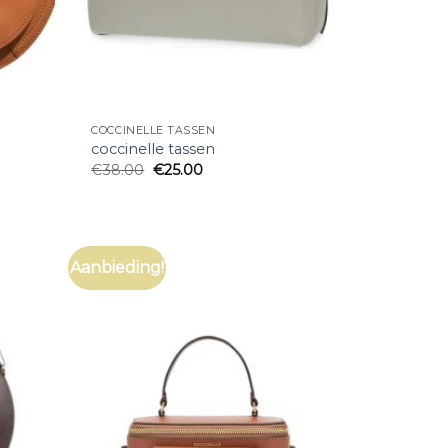
COCCINELLE TASSEN
coccinelle tassen
€
38.00
€
25.00
Aanbieding!