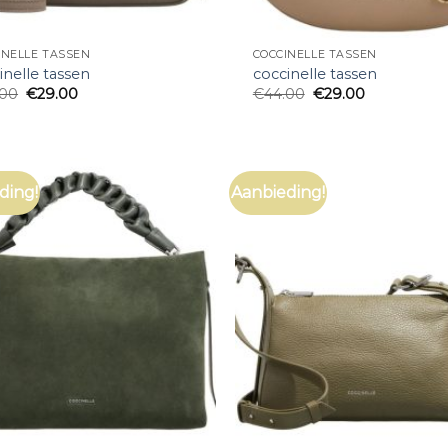
INELLE TASSEN
COCCINELLE TASSEN
inelle tassen
coccinelle tassen
.00
€
29.00
€
44.00
€
29.00
ding!
Aanbieding!