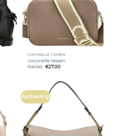
COCCINELLE TASSEN
coccinelle tassen
€
41.00
€
27.00
Aanbieding!