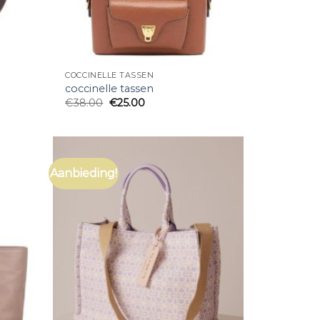
COCCINELLE TASSEN
coccinelle tassen
€
38.00
€
25.00
Aanbieding!