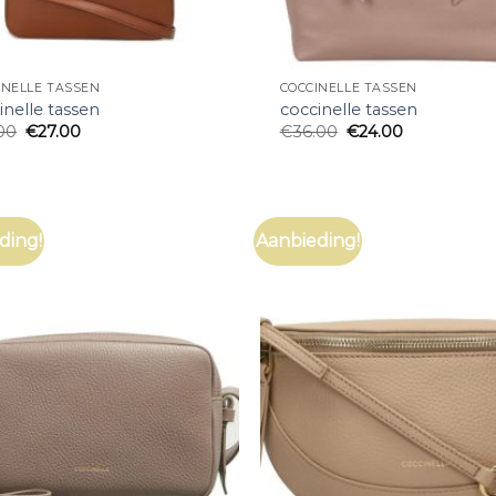
INELLE TASSEN
COCCINELLE TASSEN
inelle tassen
coccinelle tassen
00
€
27.00
€
36.00
€
24.00
ding!
Aanbieding!