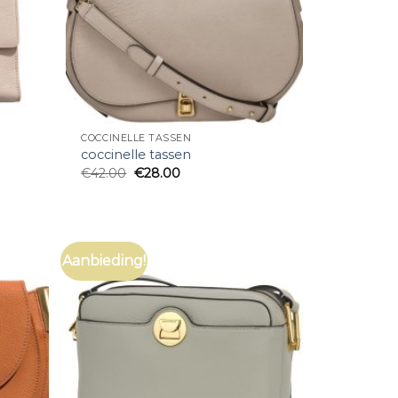
COCCINELLE TASSEN
coccinelle tassen
€
42.00
€
28.00
Aanbieding!