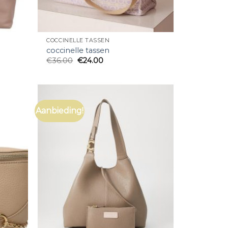
COCCINELLE TASSEN
coccinelle tassen
€
36.00
€
24.00
Aanbieding!