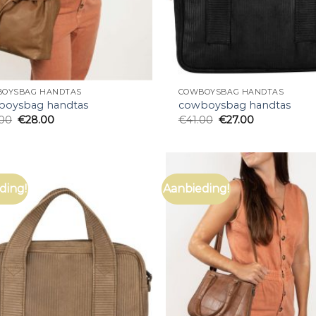
OYSBAG HANDTAS
COWBOYSBAG HANDTAS
boysbag handtas
cowboysbag handtas
.00
€
28.00
€
41.00
€
27.00
ding!
Aanbieding!