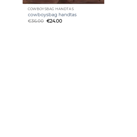
COWBOYSBAG HANDTAS
cowboysbag handtas
€
36.00
€
24.00