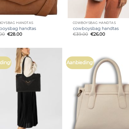
OYSBAG HANDTAS
COWBOYSBAG HANDTAS
boysbag handtas
cowboysbag handtas
.00
€
28.00
€
39.00
€
26.00
ding!
Aanbieding!