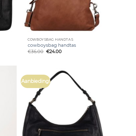
COWBOYSBAG HANDTAS
cowboysbag handtas
€
36.00
€
24.00
Aanbieding!