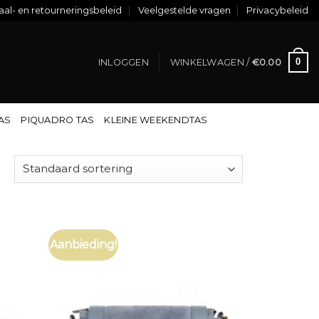
al- en retourneringsbeleid
Veelgestelde vragen
Privacybeleid
0
INLOGGEN
WINKELWAGEN /
€
0.00
TAS
PIQUADRO TAS
KLEINE WEEKENDTAS
Aanbieding!