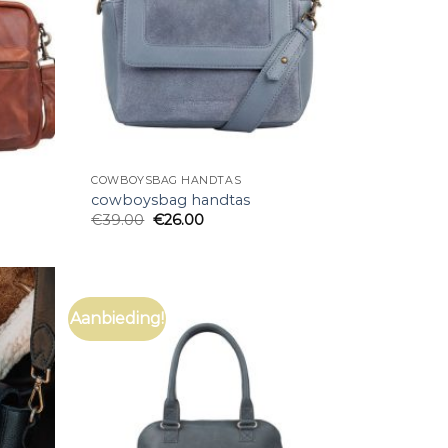
COWBOYSBAG HANDTAS
cowboysbag handtas
€
39.00
€
26.00
Aanbieding!