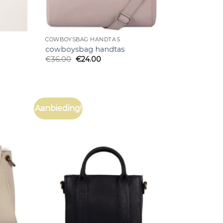
COWBOYSBAG HANDTAS
cowboysbag handtas
€
36.00
€
24.00
Aanbieding!