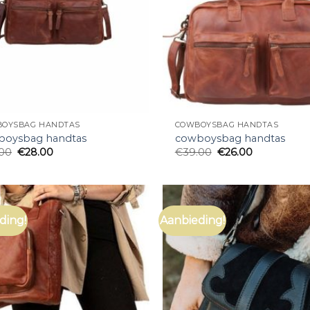
OYSBAG HANDTAS
COWBOYSBAG HANDTAS
boysbag handtas
cowboysbag handtas
.00
€
28.00
€
39.00
€
26.00
ding!
Aanbieding!