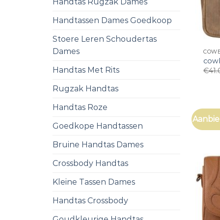
Handtas Rugzak Dames
Handtassen Dames Goedkoop
Stoere Leren Schoudertas
Dames
COWB
cow
Handtas Met Rits
€
41.
Rugzak Handtas
Handtas Roze
Aanbie
Goedkope Handtassen
Bruine Handtas Dames
Crossbody Handtas
Kleine Tassen Dames
Handtas Crossbody
Goudkleurige Handtas