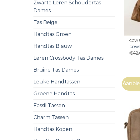
Zwarte Leren Schoudertas
Dames
Tas Beige
Handtas Groen
COWB
Handtas Blauw
cow
€
42
Leren Crossbody Tas Dames
Bruine Tas Dames
Leuke Handtassen
Aanbie
Groene Handtas
Fossil Tassen
Charm Tassen
Handtas Kopen