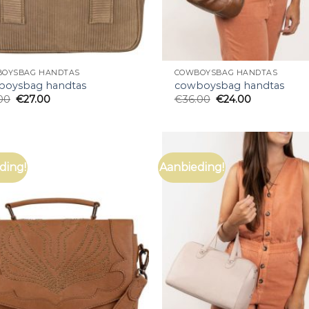
OYSBAG HANDTAS
COWBOYSBAG HANDTAS
boysbag handtas
cowboysbag handtas
00
€
27.00
€
36.00
€
24.00
ding!
Aanbieding!