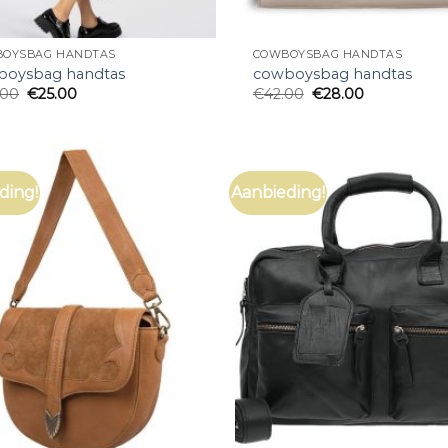
OYSBAG HANDTAS
COWBOYSBAG HANDTAS
boysbag handtas
cowboysbag handtas
.00
€
25.00
€
42.00
€
28.00
ding!
Aanbieding!