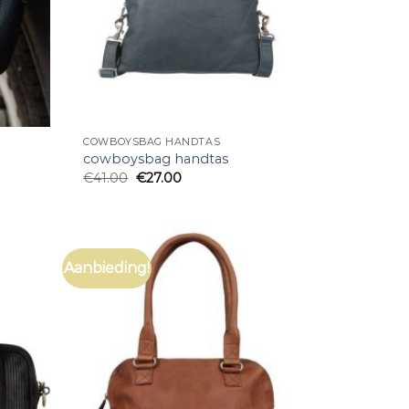
COWBOYSBAG HANDTAS
cowboysbag handtas
€
41.00
€
27.00
Aanbieding!