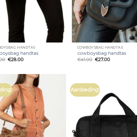
OYSBAG HANDTAS
COWBOYSBAG HANDTAS
boysbag handtas
cowboysbag handtas
.00
€
28.00
€
41.00
€
27.00
ding!
Aanbieding!