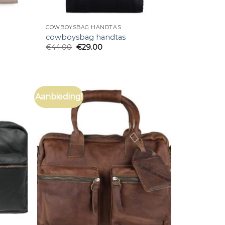
COWBOYSBAG HANDTAS
cowboysbag handtas
€
44.00
€
29.00
Aanbieding!