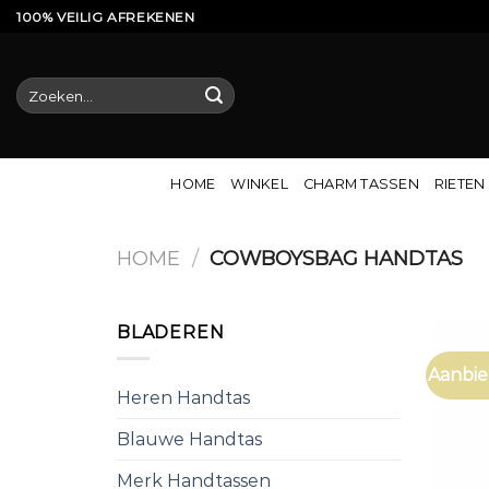
Ga
100% VEILIG AFREKENEN
naar
inhoud
Zoeken
naar:
HOME
WINKEL
CHARM TASSEN
RIETEN
HOME
/
COWBOYSBAG HANDTAS
BLADEREN
Aanbie
Heren Handtas
Blauwe Handtas
Merk Handtassen