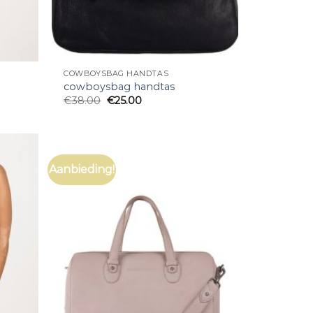
COWBOYSBAG HANDTAS
cowboysbag handtas
€
38.00
€
25.00
Aanbieding!