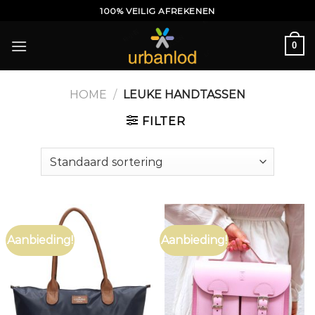
Ga
100% VEILIG AFREKENEN
naar
inhoud
0
HOME
/
LEUKE HANDTASSEN
FILTER
Aanbieding!
Aanbieding!