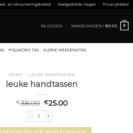
al- en retourneringsbeleid
Veelgestelde vragen
Privacybeleid
0
INLOGGEN
WINKELWAGEN /
€
0.00
TAS
PIQUADRO TAS
KLEINE WEEKENDTAS
HOME
/
LEUKE HANDTASSEN
leuke handtassen
38.00
25.00
€
€
leuke handtassen aantal
TOEVOEGEN AAN WINKELWAGEN