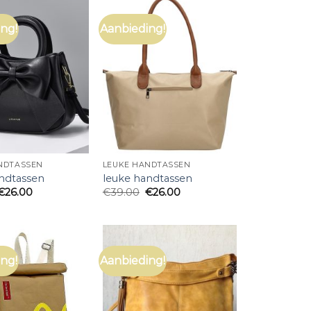
ng!
Aanbieding!
NDTASSEN
LEUKE HANDTASSEN
ndtassen
leuke handtassen
€
26.00
€
39.00
€
26.00
ng!
Aanbieding!