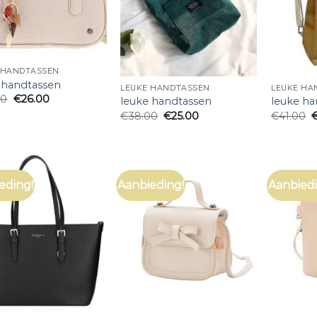
 HANDTASSEN
 handtassen
LEUKE HANDTASSEN
LEUKE HA
00
€
26.00
leuke handtassen
leuke ha
€
38.00
€
25.00
€
41.00
eding!
Aanbieding!
Aanbiedi