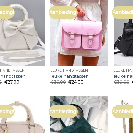
eding!
Aanbieding!
Aanbiedi
 HANDTASSEN
LEUKE HANDTASSEN
LEUKE HA
 handtassen
leuke handtassen
leuke ha
0
€
27.00
€
36.00
€
24.00
€
39.00
eding!
Aanbieding!
Aanbiedi