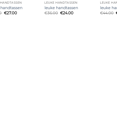
 HANDTASSEN
LEUKE HANDTASSEN
LEUKE HA
 handtassen
leuke handtassen
leuke ha
0
€
27.00
€
36.00
€
24.00
€
44.00