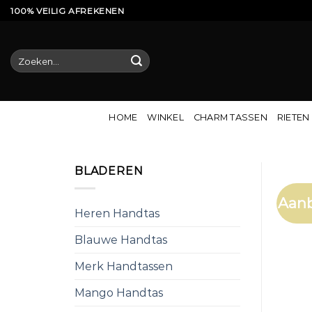
Ga
100% VEILIG AFREKENEN
naar
inhoud
Zoeken
naar:
HOME
WINKEL
CHARM TASSEN
RIETEN
BLADEREN
Aanb
Heren Handtas
Blauwe Handtas
Merk Handtassen
Mango Handtas