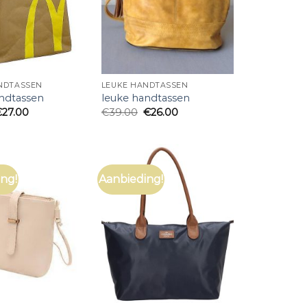
NDTASSEN
LEUKE HANDTASSEN
ndtassen
leuke handtassen
€
27.00
€
39.00
€
26.00
ng!
Aanbieding!