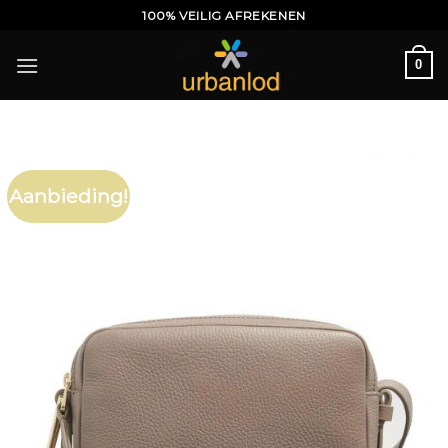
Ga
100% VEILIG AFREKENEN
naar
inhoud
0
Aanbieding!