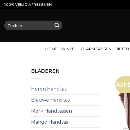
Ga
100% VEILIG AFREKENEN
naar
inhoud
Zoeken
naar:
HOME
WINKEL
CHARM TASSEN
RIETEN
BLADEREN
Aanb
Heren Handtas
Blauwe Handtas
Merk Handtassen
Mango Handtas