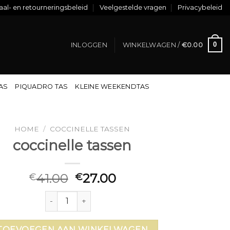
al- en retourneringsbeleid
Veelgestelde vragen
Privacybeleid
0
INLOGGEN
WINKELWAGEN /
€
0.00
TAS
PIQUADRO TAS
KLEINE WEEKENDTAS
HOME
/
COCCINELLE TASSEN
coccinelle tassen
41.00
27.00
€
€
coccinelle tassen aantal
TOEVOEGEN AAN WINKELWAGEN