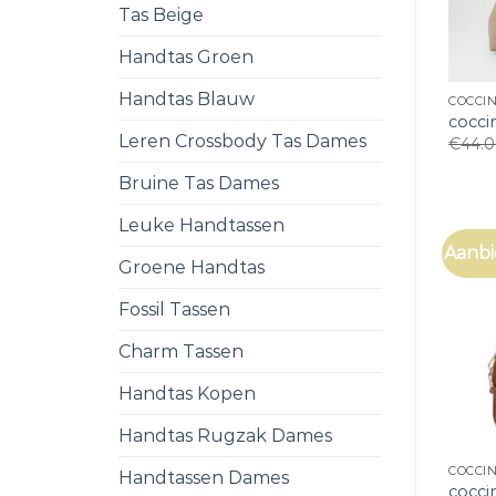
Tas Beige
Handtas Groen
Handtas Blauw
COCCI
cocci
Leren Crossbody Tas Dames
€
44.
Bruine Tas Dames
Leuke Handtassen
Aanbi
Groene Handtas
Fossil Tassen
Charm Tassen
Handtas Kopen
Handtas Rugzak Dames
COCCI
Handtassen Dames
cocci