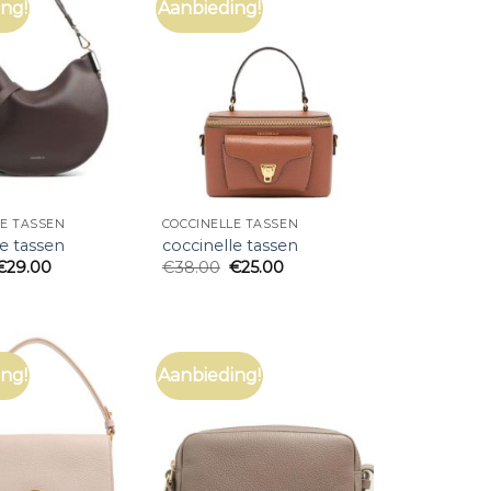
ng!
Aanbieding!
LE TASSEN
COCCINELLE TASSEN
le tassen
coccinelle tassen
€
29.00
€
38.00
€
25.00
ng!
Aanbieding!