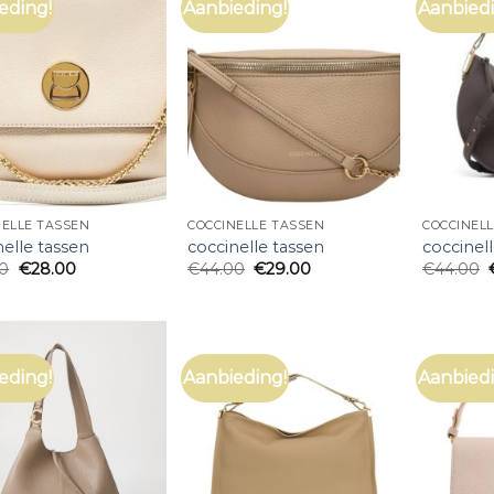
eding!
Aanbieding!
Aanbiedi
NELLE TASSEN
COCCINELLE TASSEN
COCCINEL
nelle tassen
coccinelle tassen
coccinel
00
€
28.00
€
44.00
€
29.00
€
44.00
eding!
Aanbieding!
Aanbiedi