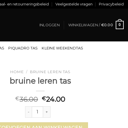
al- en retourneringsbeleid
Veelgestelde vragen
Privacybeleid
0
INLOGGEN
WINKELWAGEN /
€
0.00
TAS
PIQUADRO TAS
KLEINE WEEKENDTAS
HOME
/
BRUINE LEREN TAS
bruine leren tas
36.00
24.00
€
€
bruine leren tas aantal
TOEVOEGEN AAN WINKELWAGEN