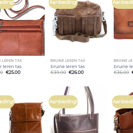
eding!
Aanbieding!
Aanbiedi
E LEREN TAS
BRUINE LEREN TAS
BRUINE L
e leren tas
bruine leren tas
bruine le
00
€
25.00
€
39.00
€
26.00
€
36.00
eding!
Aanbieding!
Aanbiedi