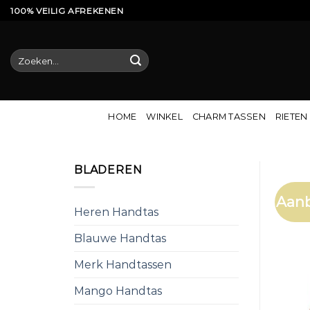
Ga
100% VEILIG AFREKENEN
naar
inhoud
Zoeken
naar:
HOME
WINKEL
CHARM TASSEN
RIETEN
BLADEREN
Aanb
Heren Handtas
Blauwe Handtas
Merk Handtassen
Mango Handtas