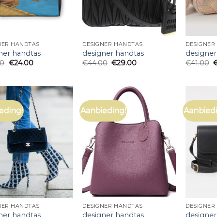
NER HANDTAS
DESIGNER HANDTAS
DESIGNER
ner handtas
designer handtas
designer
00
€
24.00
€
44.00
€
29.00
€
41.00
eding!
Aanbieding!
Aanbiedi
NER HANDTAS
DESIGNER HANDTAS
DESIGNER
ner handtas
designer handtas
designer