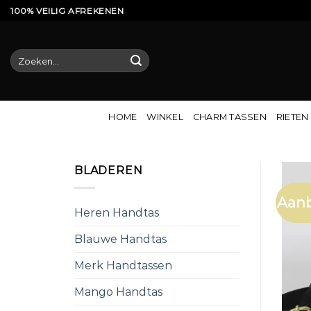
Ga
100% VEILIG AFREKENEN
naar
inhoud
Zoeken
naar:
HOME
WINKEL
CHARM TASSEN
RIETEN
BLADEREN
Aanb
Heren Handtas
Blauwe Handtas
Merk Handtassen
Mango Handtas