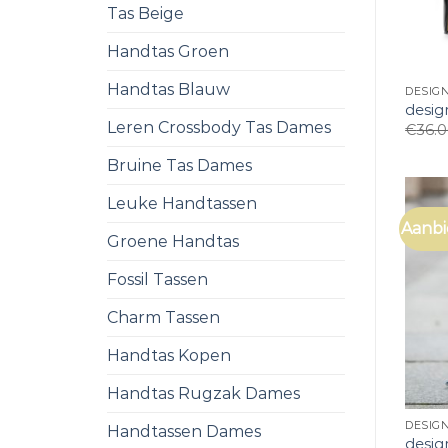
Tas Beige
Handtas Groen
Handtas Blauw
DESIG
desig
Leren Crossbody Tas Dames
€
36.
Bruine Tas Dames
Leuke Handtassen
Aanbi
Groene Handtas
Fossil Tassen
Charm Tassen
Handtas Kopen
Handtas Rugzak Dames
DESIG
Handtassen Dames
desig