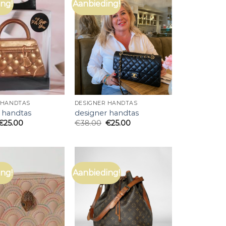
ng!
Aanbieding!
 HANDTAS
DESIGNER HANDTAS
 handtas
designer handtas
€
25.00
€
38.00
€
25.00
ng!
Aanbieding!