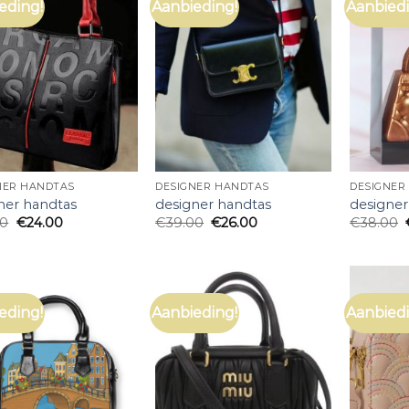
eding!
Aanbieding!
Aanbiedi
NER HANDTAS
DESIGNER HANDTAS
DESIGNER
ner handtas
designer handtas
designer
00
€
24.00
€
39.00
€
26.00
€
38.00
eding!
Aanbieding!
Aanbiedi