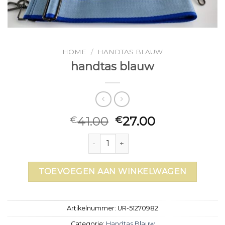
HOME
/
HANDTAS BLAUW
handtas blauw
41.00
27.00
€
€
handtas blauw aantal
TOEVOEGEN AAN WINKELWAGEN
Artikelnummer:
UR-51270982
Categorie:
Handtas Blauw