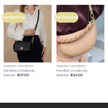
Aanbieding!
Aanbieding!
HANDTAS CROSSBODY
HANDTAS CROSSBODY
handtas crossbody
handtas crossbody
€
41.00
€
27.00
€
36.00
€
24.00