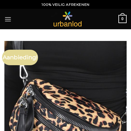
Ga
100% VEILIG AFREKENEN
naar
inhoud
0
Aanbieding!