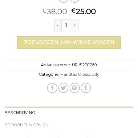
38.00
25.00
€
€
handtas crossbody aantal
TOEVOEGEN AAN WINKELWAGEN
Artikelnummer:
UR-51270760
Categorie:
Handtas Crossbody
BESCHRIJVING
BEOORDELINGEN (0)