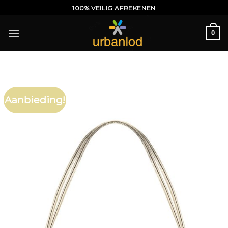
Ga
100% VEILIG AFREKENEN
naar
inhoud
0
Aanbieding!