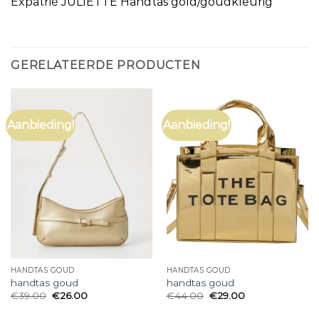
Expatrié JULIETTE Handtas gold/goudkleurig
GERELATEERDE PRODUCTEN
Aanbieding!
Aanbieding!
HANDTAS GOUD
HANDTAS GOUD
handtas goud
handtas goud
€
39.00
€
26.00
€
44.00
€
29.00