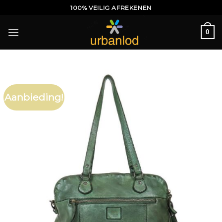
Ga
100% VEILIG AFREKENEN
naar
inhoud
0
Aanbieding!