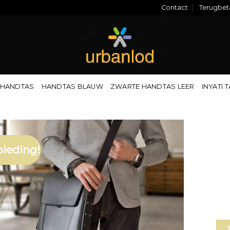
Contact
Terugbeta
 HANDTAS
HANDTAS BLAUW
ZWARTE HANDTAS LEER
INYATI 
ieding!