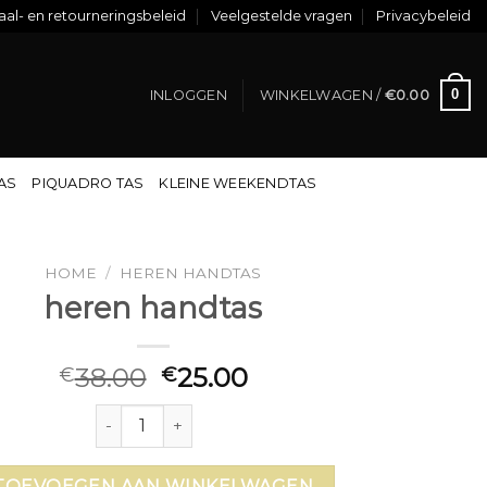
al- en retourneringsbeleid
Veelgestelde vragen
Privacybeleid
0
INLOGGEN
WINKELWAGEN /
€
0.00
TAS
PIQUADRO TAS
KLEINE WEEKENDTAS
HOME
/
HEREN HANDTAS
heren handtas
38.00
25.00
€
€
heren handtas aantal
TOEVOEGEN AAN WINKELWAGEN