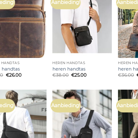
eding!
Aanbieding!
Aanbiedi
 HANDTAS
HEREN HANDTAS
HEREN H
 handtas
heren handtas
heren h
00
€
26.00
€
38.00
€
25.00
€
36.00
eding!
Aanbieding!
Aanbiedi