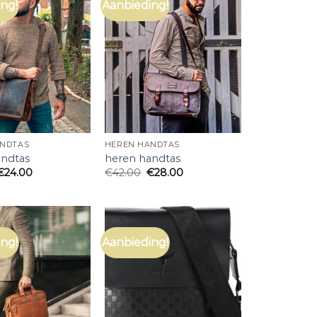
ng!
Aanbieding!
ANDTAS
HEREN HANDTAS
andtas
heren handtas
€
24.00
€
42.00
€
28.00
ng!
Aanbieding!