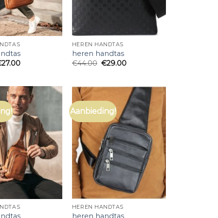
ANDTAS
HEREN HANDTAS
andtas
heren handtas
€
27.00
€
44.00
€
29.00
ng!
Aanbieding!
ANDTAS
HEREN HANDTAS
andtas
heren handtas