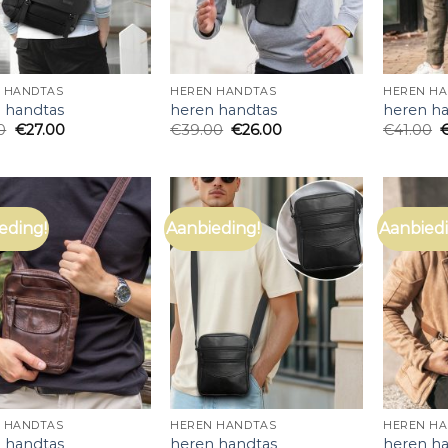
 HANDTAS
HEREN HANDTAS
HEREN H
 handtas
heren handtas
heren h
0
€
27.00
€
39.00
€
26.00
€
41.00
eding!
Aanbieding!
Aanbiedi
 HANDTAS
HEREN HANDTAS
HEREN H
 handtas
heren handtas
heren h