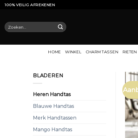
Ga
100% VEILIG AFREKENEN
naar
inhoud
Zoeken
naar:
HOME
WINKEL
CHARM TASSEN
RIETEN
BLADEREN
Aanb
Heren Handtas
Blauwe Handtas
Merk Handtassen
Mango Handtas