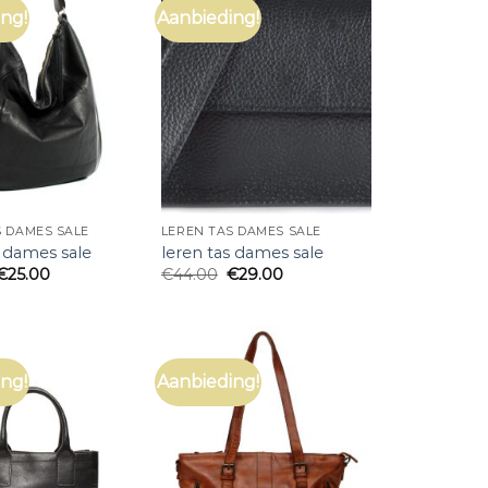
ng!
Aanbieding!
S DAMES SALE
LEREN TAS DAMES SALE
s dames sale
leren tas dames sale
€
25.00
€
44.00
€
29.00
ng!
Aanbieding!