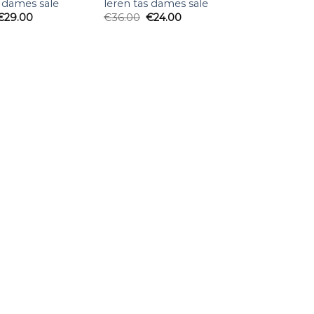
s dames sale
leren tas dames sale
€
29.00
€
36.00
€
24.00