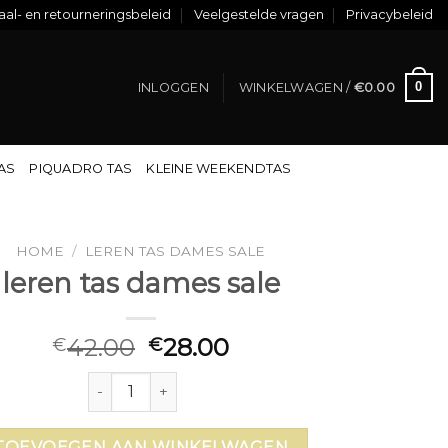
al- en retourneringsbeleid
Veelgestelde vragen
Privacybeleid
0
INLOGGEN
WINKELWAGEN /
€
0.00
TAS
PIQUADRO TAS
KLEINE WEEKENDTAS
HOME
/
LEREN TAS DAMES SALE
leren tas dames sale
42.00
28.00
€
€
leren tas dames sale aantal
TOEVOEGEN AAN WINKELWAGEN