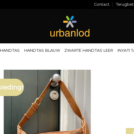
Contact
Terugbeta
 HANDTAS
HANDTAS BLAUW
ZWARTE HANDTAS LEER
INYATI 
ieding!