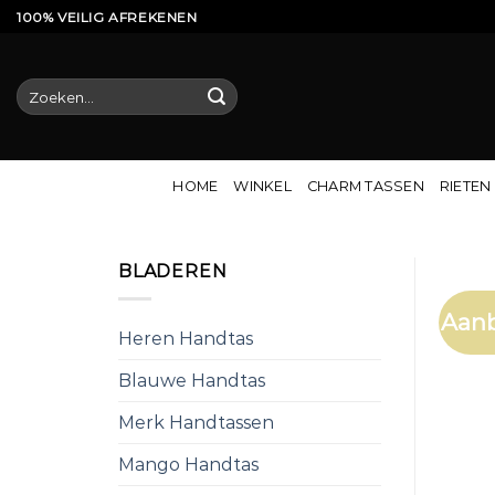
Ga
100% VEILIG AFREKENEN
naar
inhoud
Zoeken
naar:
HOME
WINKEL
CHARM TASSEN
RIETEN
BLADEREN
Aanb
Heren Handtas
Blauwe Handtas
Merk Handtassen
Mango Handtas