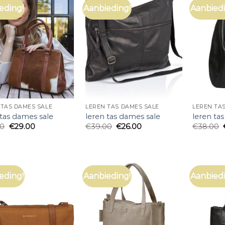
eding!
Aanbieding!
Aanbiedi
 TAS DAMES SALE
LEREN TAS DAMES SALE
LEREN TA
 tas dames sale
leren tas dames sale
leren ta
00
€
29.00
€
39.00
€
26.00
€
38.00
eding!
Aanbieding!
Aanbiedi