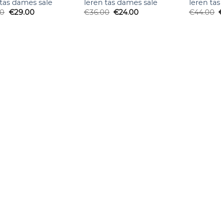
 tas dames sale
leren tas dames sale
leren ta
00
€
29.00
€
36.00
€
24.00
€
44.00