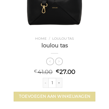
HOME
/
LOULOU TAS
loulou tas
41.00
27.00
€
€
loulou tas aantal
TOEVOEGEN AAN WINKELWAGEN