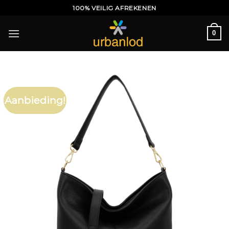
Ga
100% VEILIG AFREKENEN
naar
inhoud
0
Aanbieding!