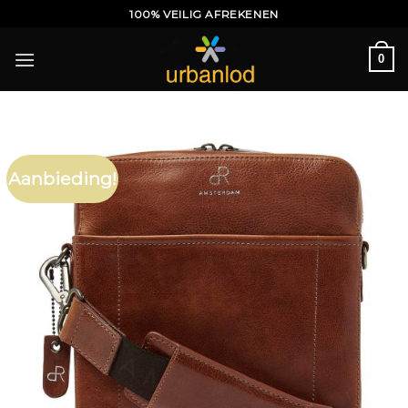
Ga
100% VEILIG AFREKENEN
naar
inhoud
0
Aanbieding!