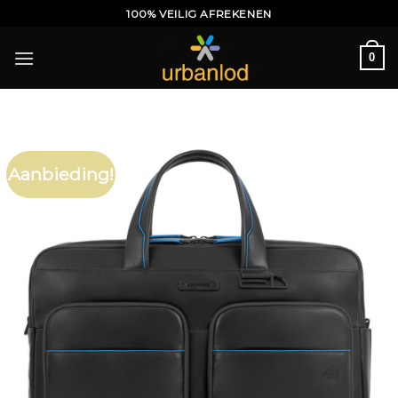
Ga
100% VEILIG AFREKENEN
naar
inhoud
0
Aanbieding!