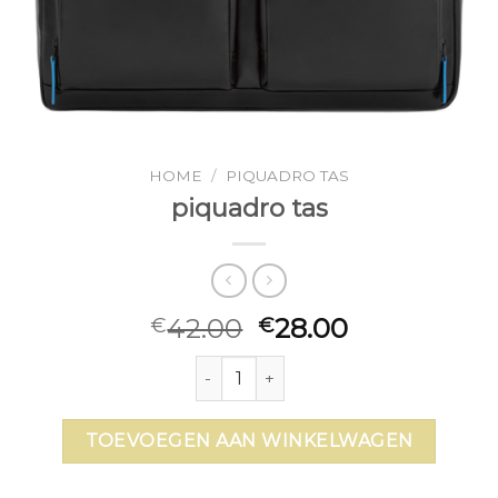
HOME
/
PIQUADRO TAS
piquadro tas
42.00
28.00
€
€
piquadro tas aantal
TOEVOEGEN AAN WINKELWAGEN