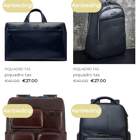
Aanbieding!
Aanbieding!
PIQUADRO TAS
PIQUADRO TAS
piquadro tas
piquadro tas
€
41.00
€
27.00
€
41.00
€
27.00
Aanbieding!
Aanbieding!