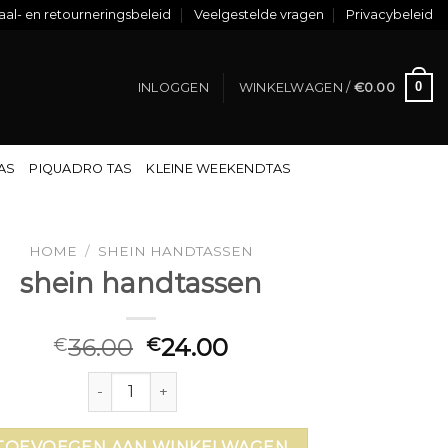
al- en retourneringsbeleid
Veelgestelde vragen
Privacybeleid
0
INLOGGEN
WINKELWAGEN /
€
0.00
TAS
PIQUADRO TAS
KLEINE WEEKENDTAS
HOME
/
SHEIN HANDTASSEN
shein handtassen
36.00
24.00
€
€
shein handtassen aantal
TOEVOEGEN AAN WINKELWAGEN