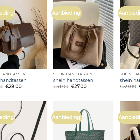
eding!
Aanbieding!
Aanbiedi
 HANDTASSEN
SHEIN HANDTASSEN
SHEIN HA
 handtassen
shein handtassen
shein ha
00
€
28.00
€
41.00
€
27.00
€
39.00
eding!
Aanbieding!
Aanbiedi