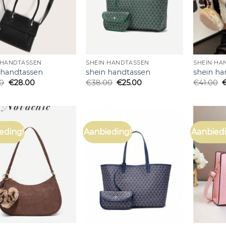
 HANDTASSEN
SHEIN HANDTASSEN
SHEIN HA
 handtassen
shein handtassen
shein ha
00
€
28.00
€
38.00
€
25.00
€
41.00
eding!
Aanbieding!
Aanbiedi