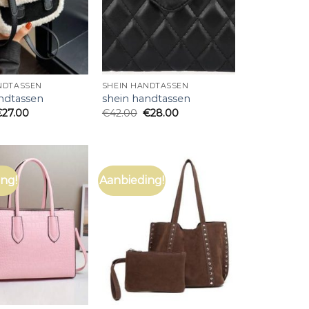
NDTASSEN
SHEIN HANDTASSEN
ndtassen
shein handtassen
€
27.00
€
42.00
€
28.00
ng!
Aanbieding!