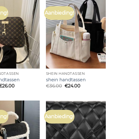
ng!
Aanbieding!
NDTASSEN
SHEIN HANDTASSEN
ndtassen
shein handtassen
€
26.00
€
36.00
€
24.00
ng!
Aanbieding!