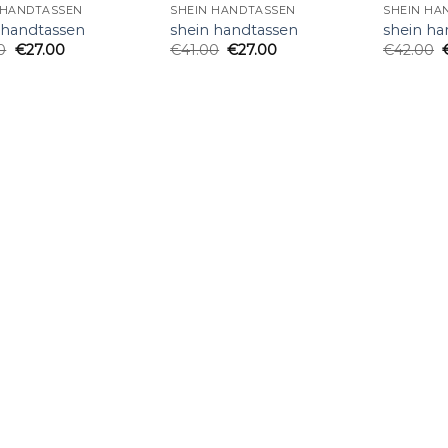
 HANDTASSEN
SHEIN HANDTASSEN
SHEIN HA
 handtassen
shein handtassen
shein ha
0
€
27.00
€
41.00
€
27.00
€
42.00