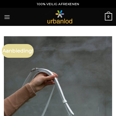
Ga
100% VEILIG AFREKENEN
naar
inhoud
0
Aanbieding!