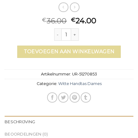
36.00
24.00
€
€
witte handtas dames aantal
TOEVOEGEN AAN WINKELWAGEN
Artikelnummer:
UR-51270853
Categorie:
Witte Handtas Dames
BESCHRIJVING
BEOORDELINGEN (0)