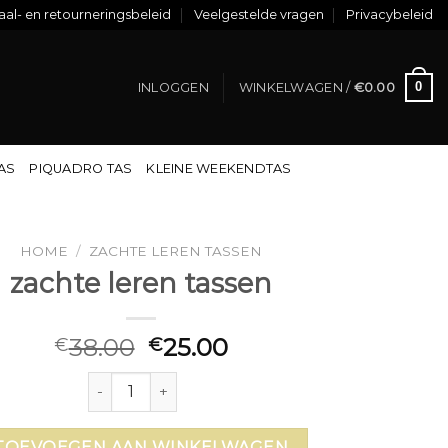
al- en retourneringsbeleid
Veelgestelde vragen
Privacybeleid
0
INLOGGEN
WINKELWAGEN /
€
0.00
TAS
PIQUADRO TAS
KLEINE WEEKENDTAS
HOME
/
ZACHTE LEREN TASSEN
zachte leren tassen
38.00
25.00
€
€
zachte leren tassen aantal
TOEVOEGEN AAN WINKELWAGEN