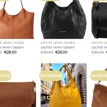
E LEREN TASSEN
ZACHTE LEREN TASSEN
ZACHTE L
e leren tassen
zachte leren tassen
zachte l
00
€
28.00
€
39.00
€
26.00
€
39.00
eding!
Aanbieding!
Aanbiedi