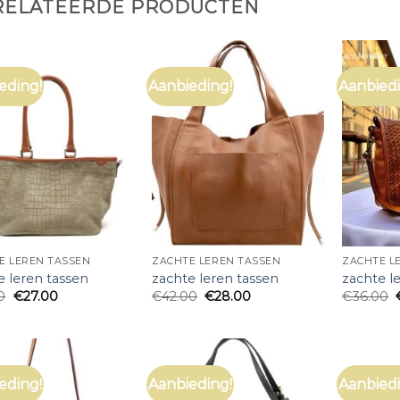
RELATEERDE PRODUCTEN
eding!
Aanbieding!
Aanbiedi
E LEREN TASSEN
ZACHTE LEREN TASSEN
ZACHTE L
e leren tassen
zachte leren tassen
zachte l
0
€
27.00
€
42.00
€
28.00
€
36.00
eding!
Aanbieding!
Aanbiedi