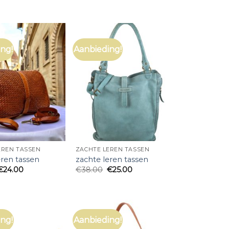
ng!
Aanbieding!
EREN TASSEN
ZACHTE LEREN TASSEN
eren tassen
zachte leren tassen
€
24.00
€
38.00
€
25.00
ng!
Aanbieding!