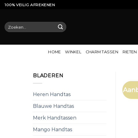
Ga
100% VEILIG AFREKENEN
naar
inhoud
Zoeken
naar:
HOME
WINKEL
CHARM TASSEN
RIETEN
BLADEREN
Aanb
Heren Handtas
Blauwe Handtas
Merk Handtassen
Mango Handtas