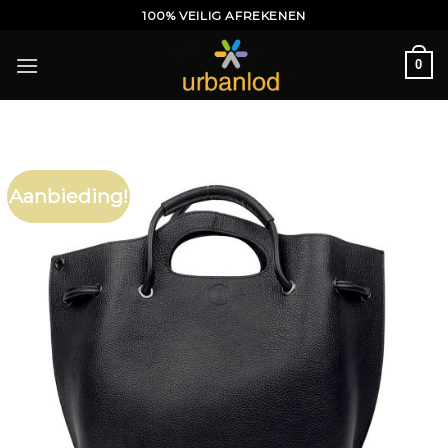
Ga
100% VEILIG AFREKENEN
naar
inhoud
0
Aanbieding!